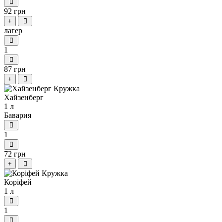
92 грн
+
лагер
1
87 грн
+
Хайзенберг
1 л
Бавария
1
72 грн
+
Коріфей
1 л
1