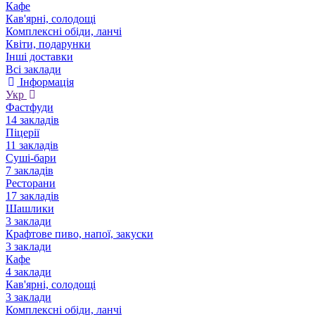
Кафе
Кав'ярні, солодощі
Комплексні обіди, ланчі
Квіти, подарунки
Інші доставки
Всі заклади
Інформація
Укр
Фастфуди
14 закладів
Піцерії
11 закладів
Суші-бари
7 закладів
Ресторани
17 закладів
Шашлики
3 заклади
Крафтове пиво, напої, закуски
3 заклади
Кафе
4 заклади
Кав'ярні, солодощі
3 заклади
Комплексні обіди, ланчі