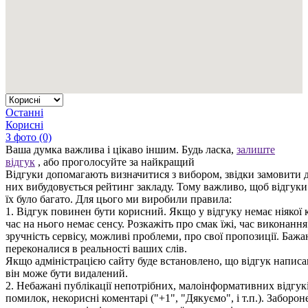
Останні
Корисні
З фото (0)
Ваша думка важлива і цікаво іншим. Будь ласка,
залиште
відгук
, або проголосуйте за найкращий
Відгуки допомагають визначитися з вибором, звідки замовити д
них вибудовується рейтинг закладу. Тому важливо, щоб відгук
їх було багато. Для цього ми виробили правила:
1. Відгук повинен бути корисний. Якщо у відгуку немає ніякої к
час на нього немає сенсу. Розкажіть про смак їжі, час виконанн
зручність сервісу, можливі проблеми, про свої пропозиції. Бажа
переконалися в реальності ваших слів.
Якщо адміністрацією сайту буде встановлено, що відгук написан
він може бути видалений.
2. Небажані публікації непотрібних, малоінформативних відгуків
помилок, некорисні коментарі ("+1", "Дякуємо", і т.п.). Заборо