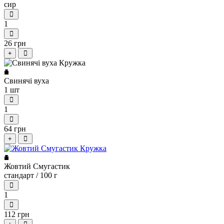
сир
1
26 грн
+
Свинячі вуха
1 шт
1
64 грн
+
Жовтий Смугастик
стандарт / 100 г
1
112 грн