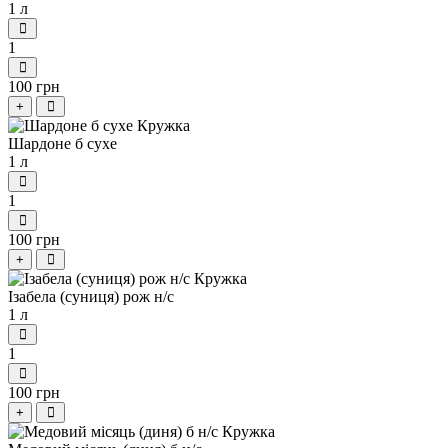
1 л
1
100 грн
+
Шардоне б сухе
1 л
1
100 грн
+
Ізабела (суниця) рож н/с
1 л
1
100 грн
+