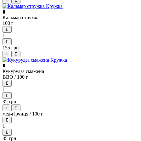
+
Кальмар стружка
100 г
1
155 грн
+
Кукурудза смажена
BBQ / 100 г
1
35 грн
+
мед-гірчиця / 100 г
1
35 грн