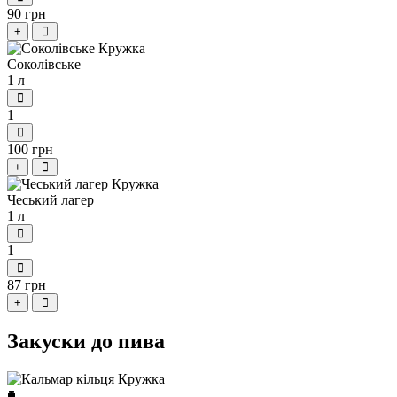
90 грн
+
Соколівське
1 л
1
100 грн
+
Чеський лагер
1 л
1
87 грн
+
Закуски до пива