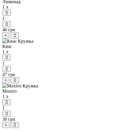
Лимонад
1 л
1
46 грн
+
Квас
1 л
1
47 грн
+
Мохіто
1 л
1
30 грн
+