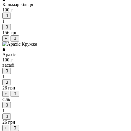
Кальмар кільця
100 г
1
156 грн
+
Арахіс
100 г
васабі
1
26 грн
+
сіль
1
26 грн
+