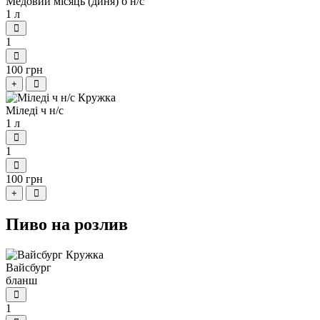
Медовий місяць (диня) б н/с
1 л
1
100 грн
+
Міледі ч н/с
1 л
1
100 грн
+
Пиво на розлив
Вайсбург
бланш
1