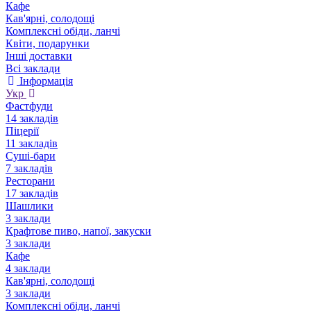
Кафе
Кав'ярні, солодощі
Комплексні обіди, ланчі
Квіти, подарунки
Інші доставки
Всі заклади
Інформація
Укр
Фастфуди
14 закладів
Піцерії
11 закладів
Суші-бари
7 закладів
Ресторани
17 закладів
Шашлики
3 заклади
Крафтове пиво, напої, закуски
3 заклади
Кафе
4 заклади
Кав'ярні, солодощі
3 заклади
Комплексні обіди, ланчі