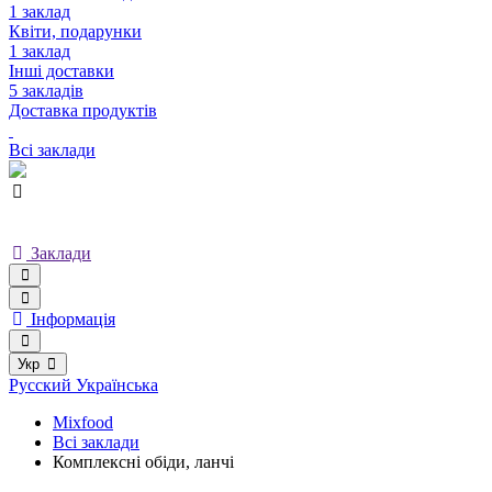
1 заклад
Квіти, подарунки
1 заклад
Інші доставки
5 закладів
Доставка продуктів
Всі заклади
Заклади
Інформація
Укр
Русский
Українська
Mixfood
Всі заклади
Комплексні обіди, ланчі