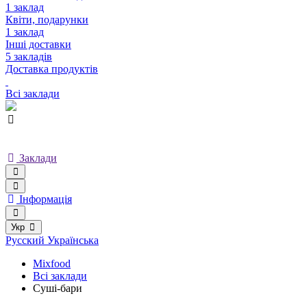
1 заклад
Квіти, подарунки
1 заклад
Інші доставки
5 закладів
Доставка продуктів
Всі заклади
Заклади
Інформація
Укр
Русский
Українська
Mixfood
Всі заклади
Суші-бари