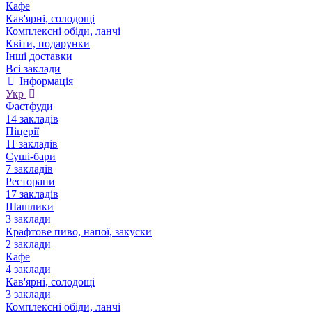
Кафе
Кав'ярні, солодощі
Комплексні обіди, ланчі
Квіти, подарунки
Інші доставки
Всі заклади
Інформація
Укр
Фастфуди
14 закладів
Піцерії
11 закладів
Суші-бари
7 закладів
Ресторани
17 закладів
Шашлики
3 заклади
Крафтове пиво, напої, закуски
2 заклади
Кафе
4 заклади
Кав'ярні, солодощі
3 заклади
Комплексні обіди, ланчі