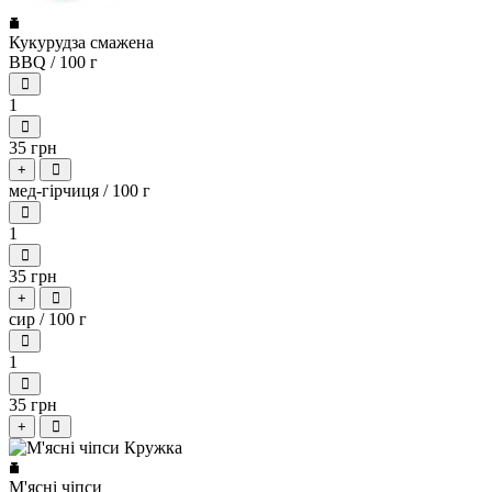
Кукурудза смажена
BBQ / 100 г
1
35 грн
+
мед-гірчиця / 100 г
1
35 грн
+
сир / 100 г
1
35 грн
+
М'ясні чіпси