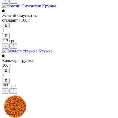
+
Жовтий Смугастик
стандарт / 100 г
1
112 грн
+
Кальмар стружка
100 г
1
155 грн
+