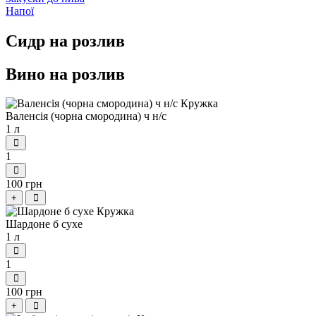
Напої
Сидр на розлив
Вино на розлив
Валенсія (чорна смородина) ч н/с
1 л
1
100 грн
+
Шардоне б сухе
1 л
1
100 грн
+