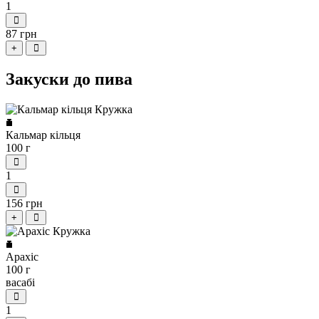
1
87 грн
+
Закуски до пива
Кальмар кільця
100 г
1
156 грн
+
Арахіс
100 г
васабі
1