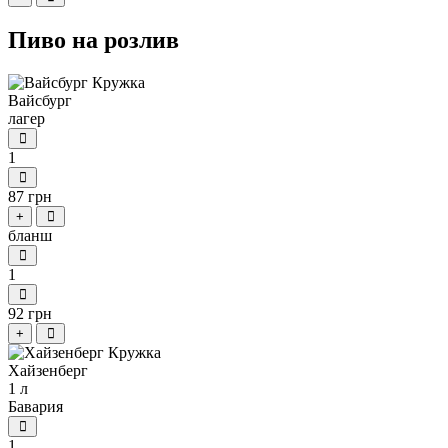
Пиво на розлив
Вайсбург
лагер
1
87 грн
+
бланш
1
92 грн
+
Хайзенберг
1 л
Бавария
1