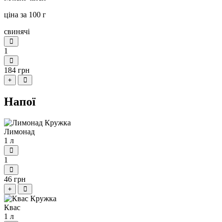
ціна за 100 г
свинячі
1
184 грн
+
Напої
Лимонад
1 л
1
46 грн
+
Квас
1 л