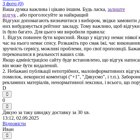
З фото (0)
Ваша думка важлива і цікаво іншим. Будь ласка,
залиште
відгук
, або проголосуйте за найкращий
Відгуки допомагають визначитися з вибором, звідки замовити д
них вибудовується рейтинг закладу. Тому важливо, щоб відгук
їх було багато. Для цього ми виробили правила:
1. Відгук повинен бути корисний. Якщо у відгуку немає ніякої к
час на нього немає сенсу. Розкажіть про смак їжі, час виконанн
зручність сервісу, можливі проблеми, про свої пропозиції. Бажа
переконалися в реальності ваших слів.
Якщо адміністрацією сайту буде встановлено, що відгук написан
він може бути видалений.
2. Небажані публікації непотрібних, малоінформативних відгуків
помилок, некорисні коментарі ("+1", "Дякуємо", і т.п.). Заборо
рекламних матеріалів, ненормативної лексики, і всього, що по
D
0
Дякую за таку швидку доставку за 30 хв.
13:12, 02.09.2025
Відповісти
Иван