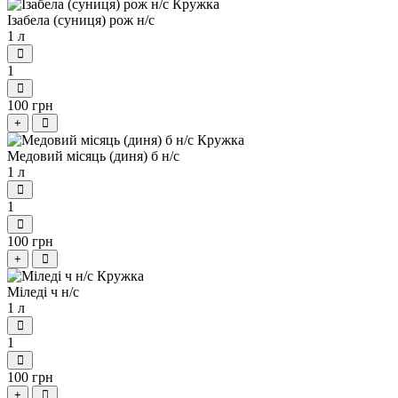
Ізабела (суниця) рож н/с
1 л
1
100 грн
+
Медовий місяць (диня) б н/с
1 л
1
100 грн
+
Міледі ч н/с
1 л
1
100 грн
+