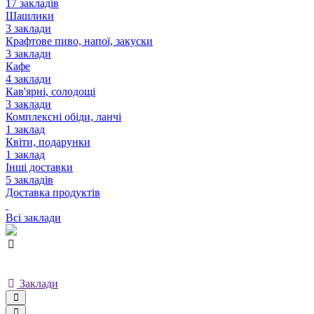
17 закладів
Шашлики
3 заклади
Крафтове пиво, напої, закуски
3 заклади
Кафе
4 заклади
Кав'ярні, солодощі
3 заклади
Комплексні обіди, ланчі
1 заклад
Квіти, подарунки
1 заклад
Інші доставки
5 закладів
Доставка продуктів
Всі заклади
Заклади