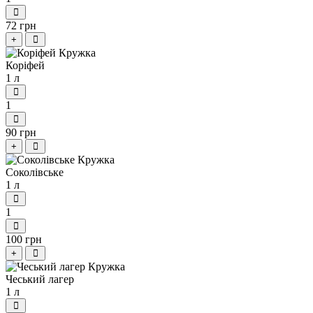
72 грн
+
Коріфей
1 л
1
90 грн
+
Соколівське
1 л
1
100 грн
+
Чеський лагер
1 л