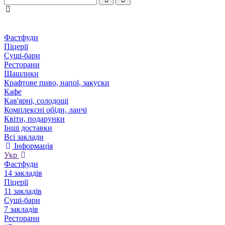
Фастфуди
Піцерії
Суші-бари
Ресторани
Шашлики
Крафтове пиво, напої, закуски
Кафе
Кав'ярні, солодощі
Комплексні обіди, ланчі
Квіти, подарунки
Інші доставки
Всі заклади
Інформація
Укр
Фастфуди
14 закладів
Піцерії
11 закладів
Суші-бари
7 закладів
Ресторани