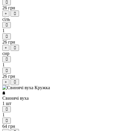
26 грн
+
сіль
1
26 грн
+
сир
1
26 грн
+
Свинячі вуха
1 шт
1
64 грн