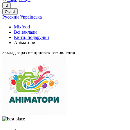
Укр
Русский
Українська
Mixfood
Всі заклади
Квіти, подарунки
Аніматори
Заклад зараз не приймає замовлення