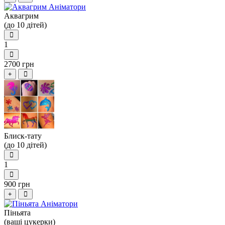
Аквагрим
(до 10 дітей)
1
2700 грн
+
Блиск-тату
(до 10 дітей)
1
900 грн
+
Піньята
(ваші цукерки)