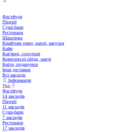
Фастфуди
Піцерії
Суші-бари
Ресторани
Шашлики
Крафтове пиво, напої, закуски
Кафе
Кав'ярні, солодощі
Комплексні обіди, ланчі
Квіти, подарунки
Інші доставки
Всі заклади
Інформація
Укр
Фастфуди
14 закладів
Піцерії
11 закладів
Суші-бари
7 закладів
Ресторани
17 закладів