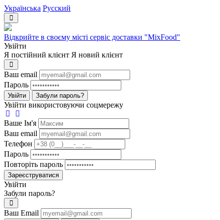
Українська
Русский
Відкрийте в своєму місті сервіс доставки "MixFood"
Увійти
Я постійний клієнт
Я новий клієнт
Ваш email
Пароль
Увійти
Забули пароль?
Увійти використовуючи соцмережу
Ваше Iм'я
Ваш email
Телефон
Пароль
Повторіть пароль
Зареєструватися
Увійти
Забули пароль?
Ваш Email