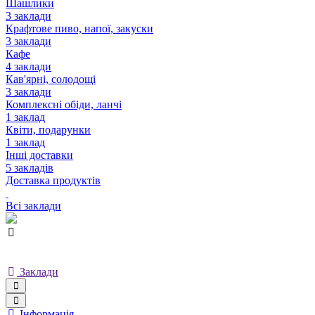
Шашлики
3 заклади
Крафтове пиво, напої, закуски
3 заклади
Кафе
4 заклади
Кав'ярні, солодощі
3 заклади
Комплексні обіди, ланчі
1 заклад
Квіти, подарунки
1 заклад
Інші доставки
5 закладів
Доставка продуктів
Всі заклади
Заклади
Інформація