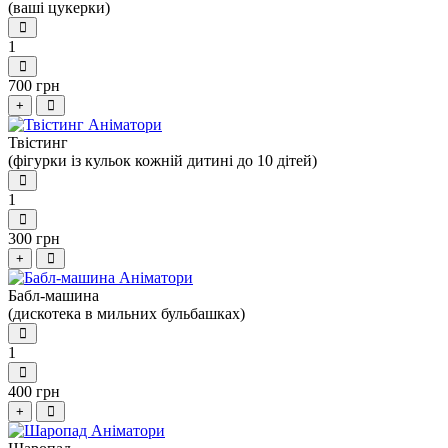
(ваші цукерки)
1
700 грн
+
Твістинг
(фігурки із кульок кожній дитині до 10 дітей)
1
300 грн
+
Бабл-машина
(дискотека в мильних бульбашках)
1
400 грн
+