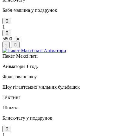
Бабл-машина у подарунок
1
5800 грн
+
Пакет Максі паті
Аніматори 1 год.
Фольговане шоу
Шоу гігантських мильних бульбашок
Твістинг
Піньята
Блиск-тату у подарунок
1