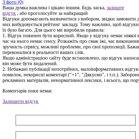
З фото (0)
Ваша думка важлива і цікаво іншим. Будь ласка,
залиште
відгук
, або проголосуйте за найкращий
Відгуки допомагають визначитися з вибором, звідки замовити д
них вибудовується рейтинг закладу. Тому важливо, щоб відгук
їх було багато. Для цього ми виробили правила:
1. Відгук повинен бути корисний. Якщо у відгуку немає ніякої к
час на нього немає сенсу. Розкажіть про смак їжі, час виконанн
зручність сервісу, можливі проблеми, про свої пропозиції. Бажа
переконалися в реальності ваших слів.
Якщо адміністрацією сайту буде встановлено, що відгук написан
він може бути видалений.
2. Небажані публікації непотрібних, малоінформативних відгуків
помилок, некорисні коментарі ("+1", "Дякуємо", і т.п.). Заборо
рекламних матеріалів, ненормативної лексики, і всього, що по
Коментарів поки немає
Залишити відгук