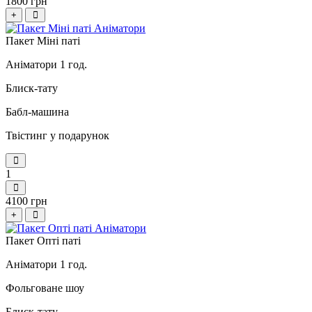
1800 грн
+
Пакет Міні паті
Аніматори 1 год.
Блиск-тату
Бабл-машина
Твістинг у подарунок
1
4100 грн
+
Пакет Опті паті
Аніматори 1 год.
Фольговане шоу
Блиск-тату