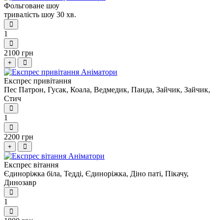
Фольговане шоу
тривалість шоу 30 хв.
1
2100 грн
+
Експрес привітання
Пес Патрон, Гусак, Коала, Ведмедик, Панда, Зайчик, Зайчик,
Стич
1
2200 грн
+
Експрес вітання
Єдиноріжка біла, Тедді, Єдиноріжка, Діно паті, Пікачу,
Динозавр
1