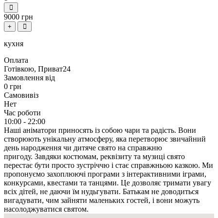
9000 грн
+
кухня
Оплата
Готівкою, Приват24
Замовлення від
0 грн
Самовивіз
Нет
Час роботи
10:00 - 22:00
Наші аніматори приносять із собою чари та радість.
Вони
створюють унікальну атмосферу, яка перетворює звичайний
день народження чи дитяче свято на справжню
пригоду.
Завдяки костюмам, реквізиту та музиці свято
перестає бути просто зустріччю і стає справжньою казкою.
Ми
пропонуємо захоплюючі програми з інтерактивними іграми,
конкурсами, квестами та танцями.
Це дозволяє тримати увагу
всіх дітей, не даючи їм нудьгувати.
Батькам не доводиться
вигадувати, чим зайняти маленьких гостей, і вони можуть
насолоджуватися святом.