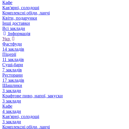
Кафе
Кав'ярні, солодощі
Комплексні обіди, ланчі
Квіти, подарунки
Інші доставки
Всі заклади
Інформація
Укр
Фастфуди
14 закладів
Піцерії
11 закладів
Суші-бари
7 закладів
Ресторани
17 закладів
Шашлики
3 заклади
Крафтове пиво, напої, закуски
3 заклади
Кафе
4 заклади
Кав'ярні, солодощі
3 заклади
Комплексні обіди, ланчі