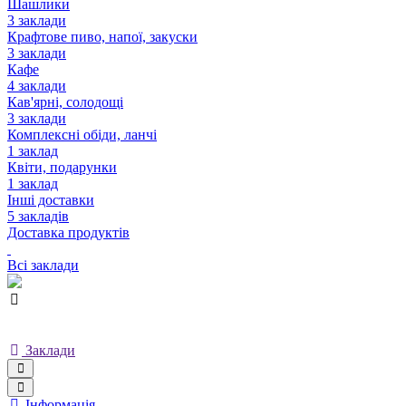
Шашлики
3 заклади
Крафтове пиво, напої, закуски
3 заклади
Кафе
4 заклади
Кав'ярні, солодощі
3 заклади
Комплексні обіди, ланчі
1 заклад
Квіти, подарунки
1 заклад
Інші доставки
5 закладів
Доставка продуктів
Всі заклади
Заклади
Інформація