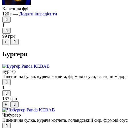
Картопля фрі
120 г —
Додати інгредієнти
1
99 грн
+
Бургери
Бургер
Пшенична булка, куряча котлета, фірмові соуси, салат, помідор
1
187 грн
+
Чізбургер
Пшенична булка, куряча котлета, голандський сир, фірмові соус