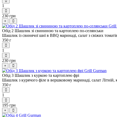
1
230 грн
+
Обід 2 Шашлик зі свининою та картоплею по-селянськи
Шашлик із свинячої шиї в BBQ маринаді, салат з свіжих томатів
350 г
1
230 грн
+
Обід 3 Шашлик з куркою та картоплею фрі
Шашлик з курячого філе в вершковому маринаді, салат Літній, 
350 г
1
195 грн
+