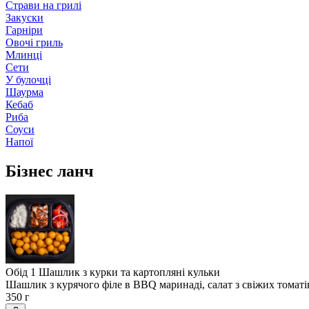
Страви на грилі
Закуски
Гарніри
Овочі гриль
Млинці
Сети
У булочці
Шаурма
Кебаб
Риба
Соуси
Напої
Бізнес ланч
Обід 1 Шашлик з курки та картопляні кульки
Шашлик з курячого філе в BBQ маринаді, салат з свіжих томатів
350 г