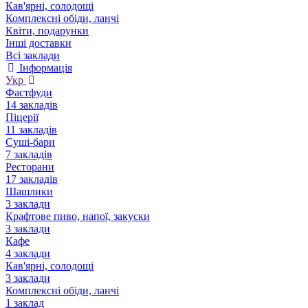
Кав'ярні, солодощі
Комплексні обіди, ланчі
Квіти, подарунки
Інші доставки
Всі заклади
Інформація
Укр
Фастфуди
14 закладів
Піцерії
11 закладів
Суші-бари
7 закладів
Ресторани
17 закладів
Шашлики
3 заклади
Крафтове пиво, напої, закуски
3 заклади
Кафе
4 заклади
Кав'ярні, солодощі
3 заклади
Комплексні обіди, ланчі
1 заклад