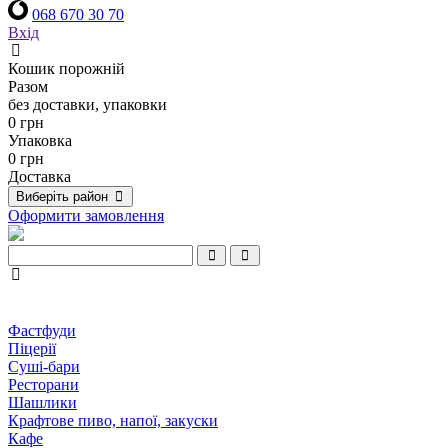
068 670 30 70
Вхід
Кошик порожній
Разом
без доставки, упаковки
0 грн
Упаковка
0 грн
Доставка
Виберіть район
Оформити замовлення
Фастфуди
Піцерії
Суші-бари
Ресторани
Шашлики
Крафтове пиво, напої, закуски
Кафе