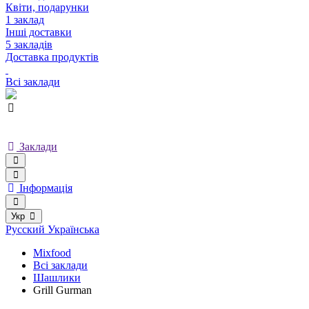
Квіти, подарунки
1 заклад
Інші доставки
5 закладів
Доставка продуктів
Всі заклади
Заклади
Інформація
Укр
Русский
Українська
Mixfood
Всі заклади
Шашлики
Grill Gurman