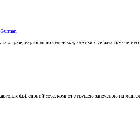
 та огірків, картопля по-селянськи, аджика зі свіжих томатів не
картопля фрі, сирний соус, компот з грушею запеченою на мангал