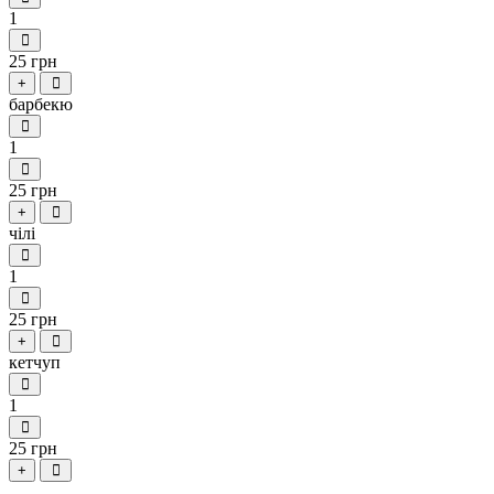
1
25 грн
+
барбекю
1
25 грн
+
чілі
1
25 грн
+
кетчуп
1
25 грн
+