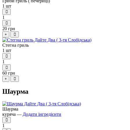
Гриби гриль ( печериці)
1 шт
1
20 грн
+
Стегна гриль
1 шт
1
60 грн
+
Шаурма
Шаурма
куряча —
Додати інгредієнти
1