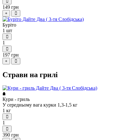
149 грн
+
Буріто
1 шт
1
197 грн
+
Страви на грилі
Кури - гриль
У середньому вага курки 1,3-1,5 кг
1 кг
1
390 грн