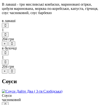
В лаваші - три мисливські ковбаски, мариновані огірки,
цибуля маринована, морква по-корейськи, капуста, гірчиця,
соус часниковий, соус барбекю
в лаваші
1
204 грн
+
в булочці
1
204 грн
+
Соуси
Соуси
часниковий