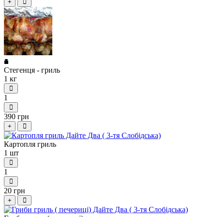
+
Стегенця - гриль
1 кг
1
390 грн
+
Картопля гриль
1 шт
1
20 грн
+