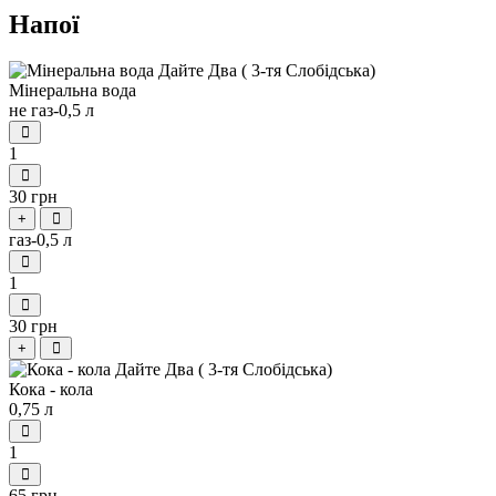
Напої
Мінеральна вода
не газ-0,5 л
1
30 грн
+
газ-0,5 л
1
30 грн
+
Кока - кола
0,75 л
1
65 грн