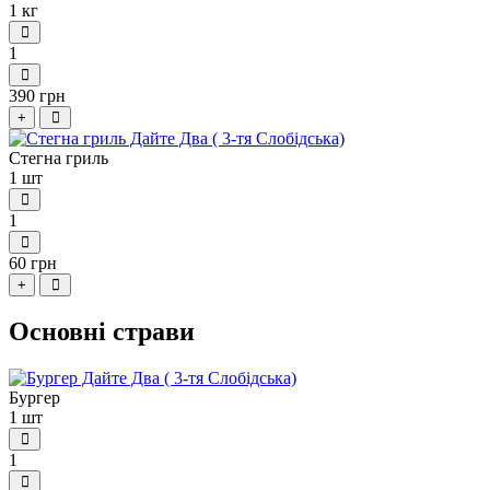
1 кг
1
390 грн
+
Стегна гриль
1 шт
1
60 грн
+
Основні страви
Бургер
1 шт
1