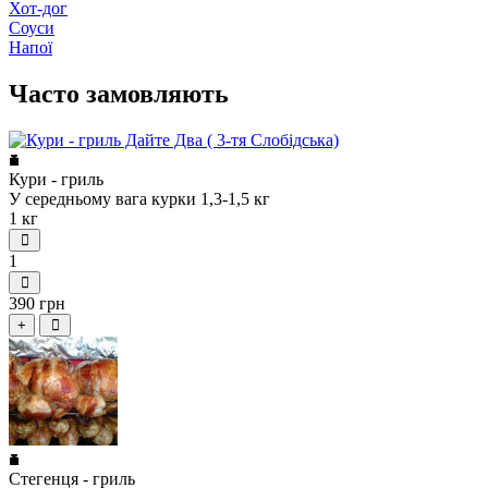
Хот-дог
Соуси
Напої
Часто замовляють
Кури - гриль
У середньому вага курки 1,3-1,5 кг
1 кг
1
390 грн
+
Стегенця - гриль