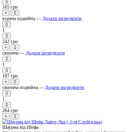
165 грн
+
куряча подвійна —
Додати інгредієнти
1
242 грн
+
свиняча —
Додати інгредієнти
1
187 грн
+
свиняча подвійна —
Додати інгредієнти
1
264 грн
+
Шаурма від Шефа