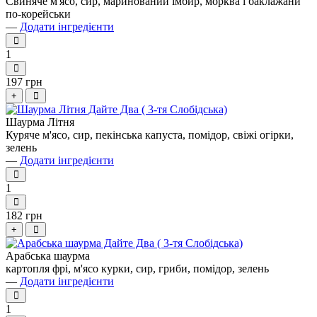
Свиняче м'ясо, сир, маринований імбир, морква і баклажани
по-корейськи
—
Додати інгредієнти
1
197 грн
+
Шаурма Літня
Куряче м'ясо, сир, пекінська капуста, помідор, свіжі огірки,
зелень
—
Додати інгредієнти
1
182 грн
+
Арабська шаурма
картопля фрі, м'ясо курки, сир, гриби, помідор, зелень
—
Додати інгредієнти
1