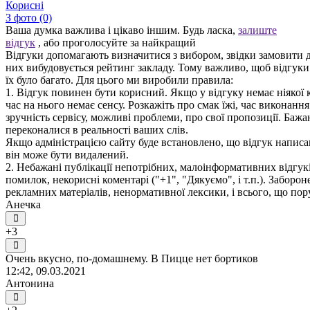
Корисні
З фото (0)
Ваша думка важлива і цікаво іншим. Будь ласка,
залиште
відгук
, або проголосуйте за найкращий
Відгуки допомагають визначитися з вибором, звідки замовити д
них вибудовується рейтинг закладу. Тому важливо, щоб відгук
їх було багато. Для цього ми виробили правила:
1. Відгук повинен бути корисний. Якщо у відгуку немає ніякої к
час на нього немає сенсу. Розкажіть про смак їжі, час виконанн
зручність сервісу, можливі проблеми, про свої пропозиції. Бажа
переконалися в реальності ваших слів.
Якщо адміністрацією сайту буде встановлено, що відгук написан
він може бути видалений.
2. Небажані публікації непотрібних, малоінформативних відгуків
помилок, некорисні коментарі ("+1", "Дякуємо", і т.п.). Заборо
рекламних матеріалів, ненормативної лексики, і всього, що по
Анечка
+3
Очень вкусно, по-домашнему. В Пицце нет бортиков
12:42, 09.03.2021
Антонина