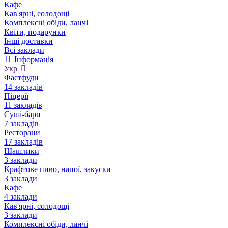
Кафе
Кав'ярні, солодощі
Комплексні обіди, ланчі
Квіти, подарунки
Інші доставки
Всі заклади
Інформація
Укр
Фастфуди
14 закладів
Піцерії
11 закладів
Суші-бари
7 закладів
Ресторани
17 закладів
Шашлики
3 заклади
Крафтове пиво, напої, закуски
3 заклади
Кафе
4 заклади
Кав'ярні, солодощі
3 заклади
Комплексні обіди, ланчі