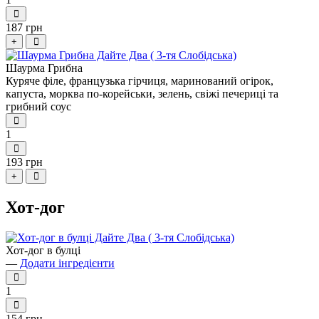
187 грн
+
Шаурма Грибна
Куряче філе, французька гірчиця, маринований огірок,
капуста, морква по-корейськи, зелень, свіжі печериці та
грибний соус
1
193 грн
+
Хот-дог
Хот-дог в булці
—
Додати інгредієнти
1
154 грн