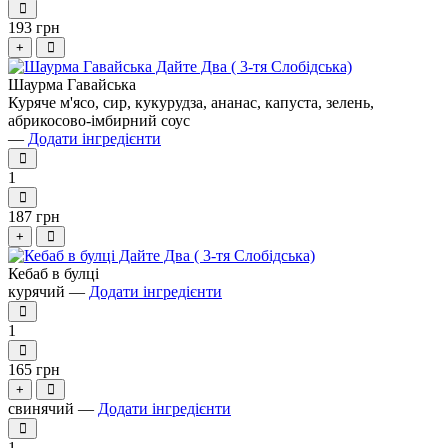
193 грн
+
Шаурма Гавайська
Куряче м'ясо, сир, кукурудза, ананас, капуста, зелень,
абрикосово-імбирний соус
—
Додати інгредієнти
1
187 грн
+
Кебаб в булці
курячий —
Додати інгредієнти
1
165 грн
+
свинячий —
Додати інгредієнти
1