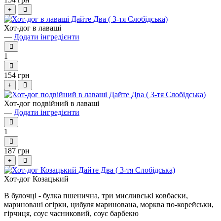
+
Хот-дог в лаваші
—
Додати інгредієнти
1
154 грн
+
Хот-дог подвійний в лаваші
—
Додати інгредієнти
1
187 грн
+
Хот-дог Козацький
В булочці - булка пшенична, три мисливські ковбаски,
мариновані огірки, цибуля маринована, морква по-корейськи,
гірчиця, соус часниковий, соус барбекю