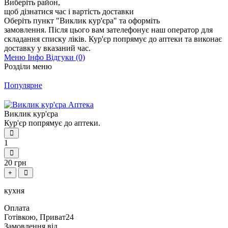
Виберіть район
,
щоб дізнатися час і вартість доставки
Оберіть пункт "Виклик кур'єра" та оформіть
замовлення.
Після цього вам зателефонує наш оператор для
складання списку ліків.
Кур'єр попрямує до аптеки та виконає
доставку у вказаний час.
Меню
Інфо
Відгуки (0)
Розділи меню
Популярне
Виклик кур'єра
Кур'єр попрямує до аптеки.
1
20 грн
+
кухня
Оплата
Готівкою, Приват24
Замовлення від