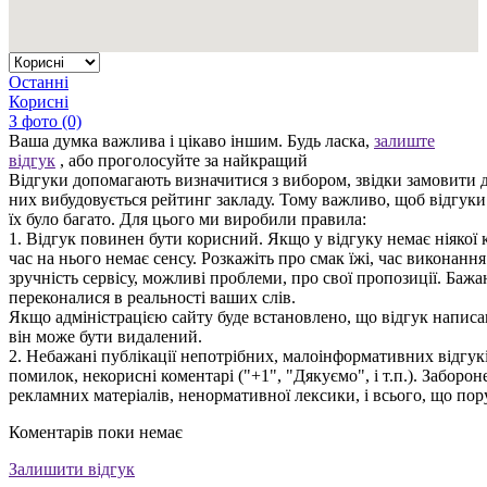
Останні
Корисні
З фото (0)
Ваша думка важлива і цікаво іншим. Будь ласка,
залиште
відгук
, або проголосуйте за найкращий
Відгуки допомагають визначитися з вибором, звідки замовити д
них вибудовується рейтинг закладу. Тому важливо, щоб відгук
їх було багато. Для цього ми виробили правила:
1. Відгук повинен бути корисний. Якщо у відгуку немає ніякої к
час на нього немає сенсу. Розкажіть про смак їжі, час виконанн
зручність сервісу, можливі проблеми, про свої пропозиції. Бажа
переконалися в реальності ваших слів.
Якщо адміністрацією сайту буде встановлено, що відгук написан
він може бути видалений.
2. Небажані публікації непотрібних, малоінформативних відгуків
помилок, некорисні коментарі ("+1", "Дякуємо", і т.п.). Заборо
рекламних матеріалів, ненормативної лексики, і всього, що по
Коментарів поки немає
Залишити відгук