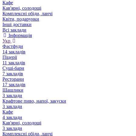
Кафе
Кав'ярні, солодощі
Комплексні обіди, ланчі
Квіти, подарунки
Інші доставки
Всі заклади
Інформація
Укр
Фастфуди
14 закладів
Піцерії
11 закладів
Суші-бари
7 закладів
Ресторани
17 закладів
Шашлики
3 заклади
Крафтове пиво, напої, закуски
3 заклади
Кафе
4 заклади
Кав'ярні, солодощі
3 заклади
Комплексні обіди, ланчі