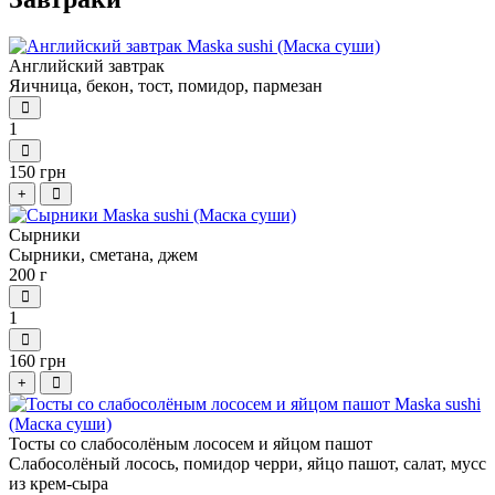
Английский завтрак
Яичница, бекон, тост, помидор, пармезан
1
150 грн
+
Сырники
Сырники, сметана, джем
200 г
1
160 грн
+
Тосты со слабосолёным лососем и яйцом пашот
Слабосолёный лосось, помидор черри, яйцо пашот, салат, мусс
из крем-сыра