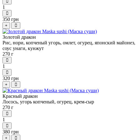
1
350 грн
+
Золотой дракон
Рис, нори, копченый угорь, омлет, огурец, японский майонез,
соус унаги, кунжут
270 г
1
320 грн
+
Красный дракон
Лосось, угорь копченый, огурец, крем-сыр
270 г
1
380 грн
+