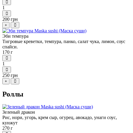
1
200 грн
+
Эби темпура
Тигровые креветки, темпура, панко, салат чука, лимон, соус
спайси.
170 г
1
250 грн
+
Роллы
Зеленый дракон
Рис, нори, угорь, крем сыр, огурец, авокадо, унаги соус,
кунжут
270 г