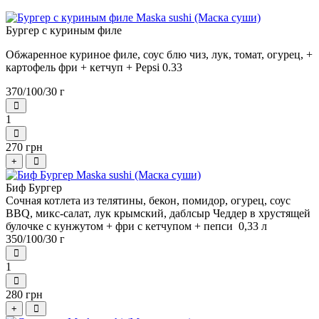
Бургер с куриным филе
Обжаренное куриное филе, соус блю чиз, лук, томат, огурец, +
картофель фри + кетчуп + Pepsi 0.33
370/100/30 г
1
270 грн
+
Биф Бургер
Сочная котлета из телятины, бекон, помидор, огурец, соус
BBQ, микс-салат, лук крымский,
даблсыр Чеддер в хрустящей
булочке с кунжутом
+ фри с кетчупом + пепси 0,33 л
350/100/30 г
1
280 грн
+