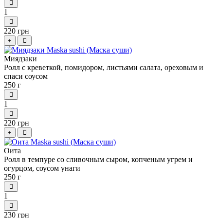
1
220 грн
+
Миядзаки
Ролл с креветкой, помидором, листьями салата, ореховым и
спаси соусом
250 г
1
220 грн
+
Оита
Ролл в темпуре со сливочным сыром, копченым угрем и
огурцом, соусом унаги
250 г
1
230 грн