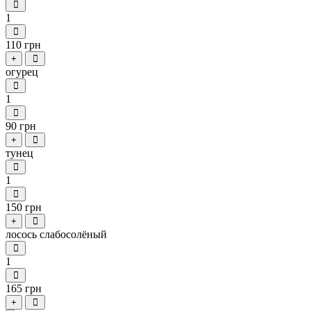
1
110 грн
+
огурец
1
90 грн
+
тунец
1
150 грн
+
лосось слабосолёный
1
165 грн
+