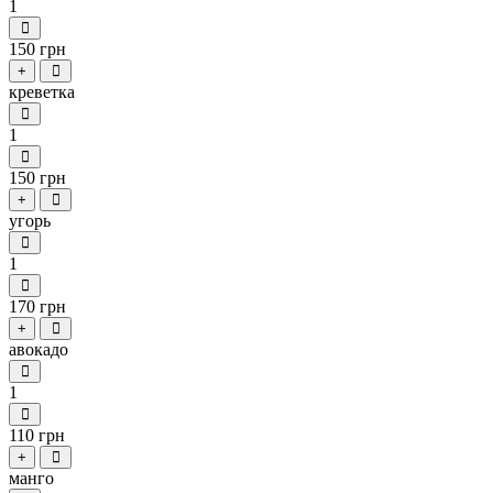
1
150 грн
+
креветка
1
150 грн
+
угорь
1
170 грн
+
авокадо
1
110 грн
+
манго