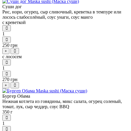
Суши дог
Рис, нори, огурец, сыр сливочный, креветка в темпуре или
лосось слабосолёный, соус унаги, соус манго
с креветкой
1
250 грн
+
с лососем
1
270 грн
+
Бургер Обама
Нежная котлета из говядины, микс салата, огурец соленый,
томат, лук, сыр чеддер, соус BBQ
350 г
1