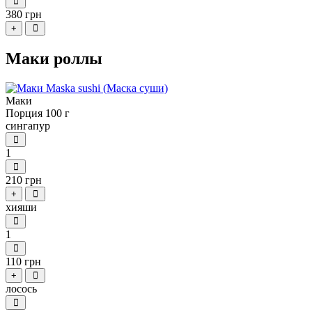
380 грн
+
Маки роллы
Маки
Порция 100 г
сингапур
1
210 грн
+
хияши
1
110 грн
+
лосось