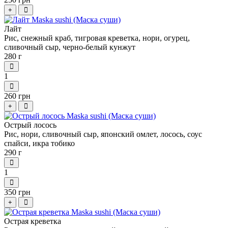
+
Лайт
Рис, снежный краб, тигровая креветка, нори, огурец,
сливочный сыр, черно-белый кунжут
280 г
1
260 грн
+
Острый лосось
Рис, нори, сливочный сыр, японский омлет, лосось, соус
спайси, икра тобико
290 г
1
350 грн
+
Острая креветка