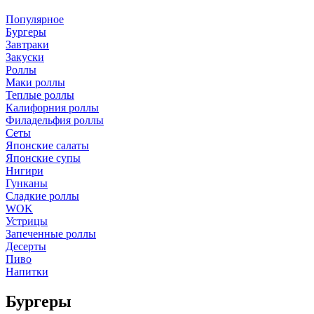
Популярное
Бургеры
Завтраки
Закуски
Роллы
Маки роллы
Теплые роллы
Калифорния роллы
Филадельфия роллы
Сеты
Японские салаты
Японские супы
Нигири
Гунканы
Сладкие роллы
WOK
Устрицы
Запеченные роллы
Десерты
Пиво
Напитки
Бургеры