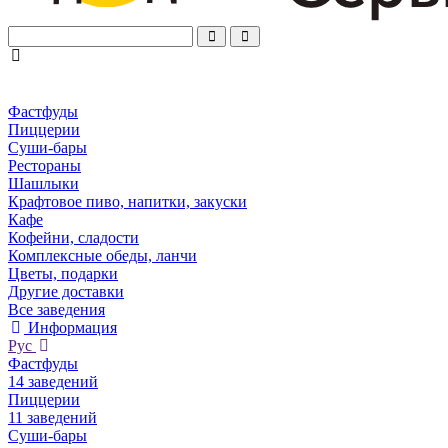
Фастфуды
Пиццерии
Суши-бары
Рестораны
Шашлыки
Крафтовое пиво, напитки, закуски
Кафе
Кофейни, сладости
Комплексные обеды, ланчи
Цветы, подарки
Другие доставки
Все заведения
Информация
Рус
Фастфуды
14 заведений
Пиццерии
11 заведений
Суши-бары