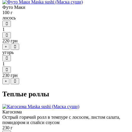
Футо Маки
100 г
лосось
1
220 грн
+
угорь
1
230 грн
+
Теплые роллы
Кагосима
Острый горячий ролл в темпуре с лососем, листом салата,
помидором и спайси соусом
230 г