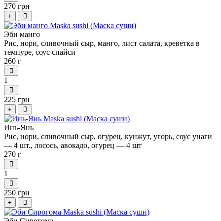
270 грн
+
Эби манго
Рис, нори, сливочный сыр, манго, лист салата, креветка в
темпуре, соус спайси
260 г
1
225 грн
+
Инь-Янь
Рис, нори, сливочный сыр, огурец, кунжут, угорь, соус унаги
— 4 шт., лосось, авокадо, огурец — 4 шт
270 г
1
250 грн
+
Эби Сирогома