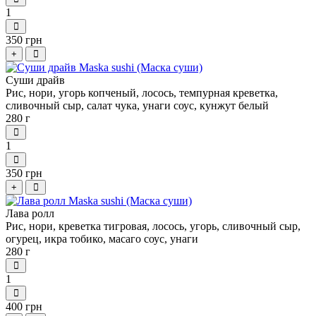
1
350 грн
+
Суши драйв
Рис, нори, угорь копченый, лосось, темпурная креветка,
сливочный сыр, салат чука, унаги соус, кунжут белый
280 г
1
350 грн
+
Лава ролл
Рис, нори, креветка тигровая, лосось, угорь, сливочный сыр,
огурец, икра тобико, масаго соус, унаги
280 г
1
400 грн