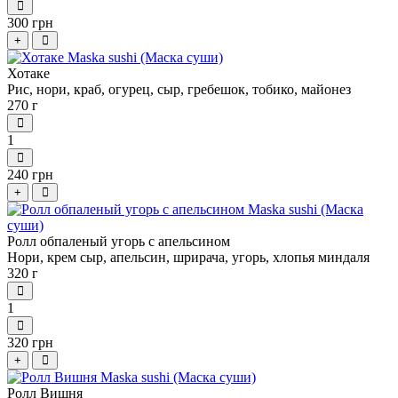
300 грн
+
Хотаке
Рис, нори, краб, огурец, сыр, гребешок, тобико, майонез
270 г
1
240 грн
+
Ролл обпаленый угорь с апельсином
Нори, крем сыр, апельсин, шрирача, угорь, хлопья миндаля
320 г
1
320 грн
+
Ролл Вишня