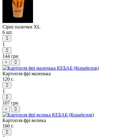
Сірні палички XL
6 шт.
1
144 грн
+
Картопля фрі маленька
120 г.
1
107 грн
+
Картопля фрі велика
160 г.