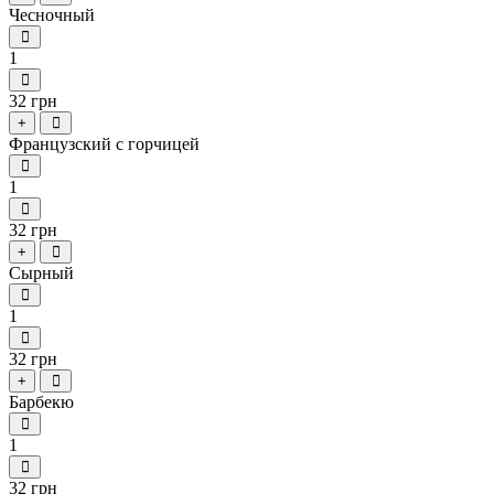
Чесночный
1
32 грн
+
Французский с горчицей
1
32 грн
+
Сырный
1
32 грн
+
Барбекю
1
32 грн