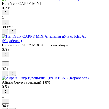
Напій сік CAPPY MINI
0,2 л
1
38 грн
+
Напій сік CAPPY МІХ Апельсин яблуко
0,5 л
1
57 грн
+
Айран Онур турецький 1,8%
0,5 л
1
94 грн