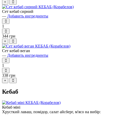
+
Сет кебаб сирний
—
Добавить ингредиенты
1
344 грн
+
Сет кебаб веган
—
Добавить ингредиенты
1
338 грн
+
Кебаб
Кебаб міні
Хрусткий лаваш, помідор, салат айсберг, м'ясо на вибір: