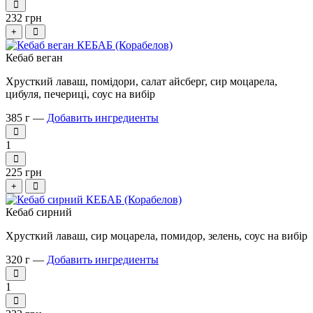
232 грн
+
Кебаб веган
Хрусткий лаваш, помідори, салат айсберг, сир моцарела,
цибуля, печериці, соус на вибір
385 г —
Добавить ингредиенты
1
225 грн
+
Кебаб сирний
Хрусткий лаваш, сир моцарела, помидор, зелень, соус на вибір
320 г —
Добавить ингредиенты
1