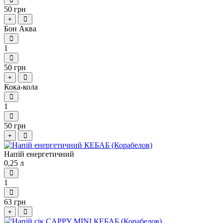
50 грн
+
Бон Аква
1
50 грн
+
Кока-кола
1
50 грн
+
Напій енергетичний
0,25 л
1
63 грн
+