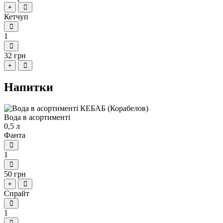
+
Кетчуп
1
32 грн
+
Напитки
Вода в асортименті
0,5 л
Фанта
1
50 грн
+
Спрайт
1