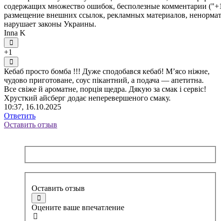
содержащих множество ошибок, бесполезные комментарии ("+1"
размещение внешних ссылок, рекламных материалов, ненормати
нарушает законы Украины.
Inna K
+1
Кебаб просто бомба !!! Дуже сподобався кебаб! М’ясо ніжне,
чудово приготоване, соус пікантний, а подача — апетитна.
Все свіже й ароматне, порція щедра. Дякую за смак і сервіс!
Хрусткий айсберг додає неперевершеного смаку.
10:37, 16.10.2025
Ответить
Оставить отзыв
Оставить отзыв
Оцените ваше впечатление