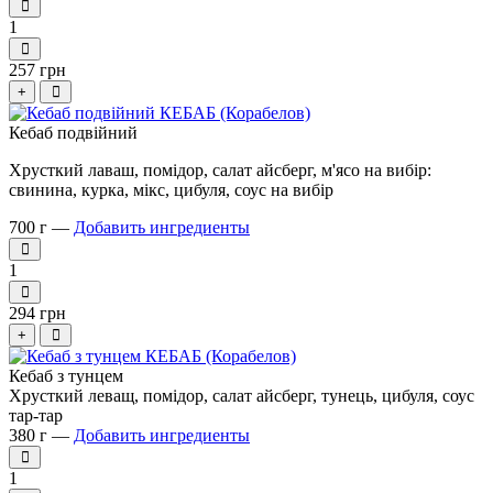
1
257 грн
+
Кебаб подвійний
Хрусткий лаваш, помідор, салат айсберг, м'ясо на вибір:
свинина, курка, мікс, цибуля, соус на вибір
700 г —
Добавить ингредиенты
1
294 грн
+
Кебаб з тунцем
Хрусткий леващ, помідор, салат айсберг, тунець, цибуля, соус
тар-тар
380 г —
Добавить ингредиенты
1