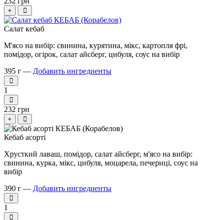
232 грн
+
Салат кебаб
М'ясо на вибір: свинина, курятина, мікс, картопля фрі,
помідор, огірок, салат айсберг, цибуля, соус на вибір
395 г —
Добавить ингредиенты
1
232 грн
+
Кебаб асорті
Хрусткий лаваш, помідор, салат айсберг, м'ясо на вибір:
свинина, курка, мікс, цибуля, моцарела, печериці, соус на
вибір
390 г —
Добавить ингредиенты
1