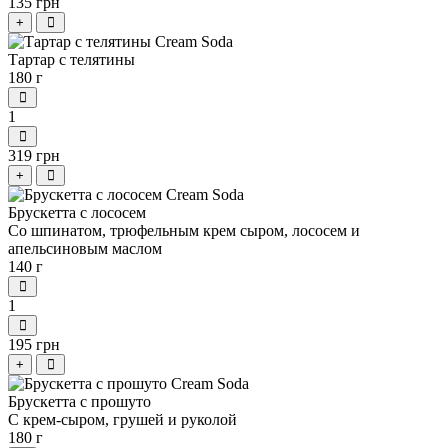
135 грн
+
Тартар с телятины
180 г
1
319 грн
+
Брускетта с лососем
Со шпинатом, трюфельным крем сыром, лососем и
апельсиновым маслом
140 г
1
195 грн
+
Брускетта с прошуто
С крем-сыром, грушей и руколой
180 г