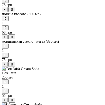
75 грн
+
поляна квасова (500 мл)
1
68 грн
+
моршинская стекло - негаз (330 мл)
1
75 грн
+
Cок Jaffa
250 мл
1
55 грн
+