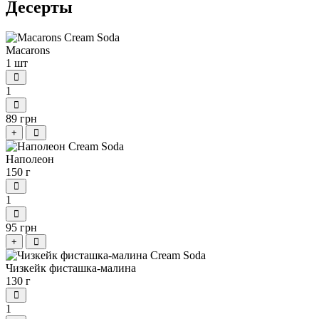
Десерты
Macarons
1 шт
1
89 грн
+
Наполеон
150 г
1
95 грн
+
Чизкейк фисташка-малина
130 г
1