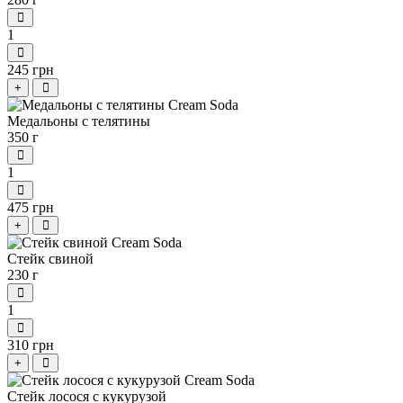
1
245 грн
+
Медальоны с телятины
350 г
1
475 грн
+
Стейк свиной
230 г
1
310 грн
+
Стейк лосося с кукурузой