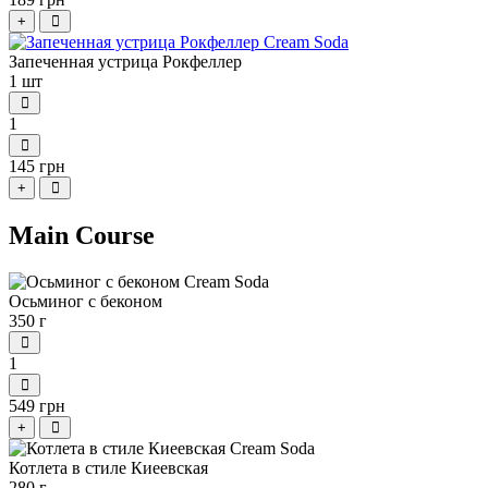
+
Запеченная устрица Рокфеллер
1 шт
1
145 грн
+
Main Course
Осьминог с беконом
350 г
1
549 грн
+
Котлета в стиле Киеевская
280 г