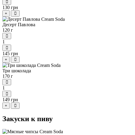
130 грн
+
Десерт Павлова
120 г
1
145 грн
+
Три шоколада
170 г
1
149 грн
+
Закуски к пиву