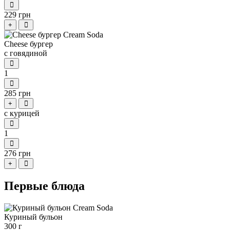
229 грн
+
Cheese бургер
с говядиной
1
285 грн
+
с курицей
1
276 грн
+
Первые блюда
Куриный бульон
300 г