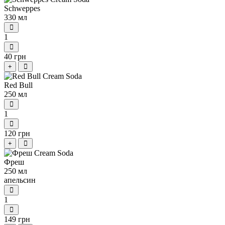
Schweppes
330 мл
1
40 грн
+
Red Bull
250 мл
1
120 грн
+
Фреш
250 мл
апельсин
1
149 грн