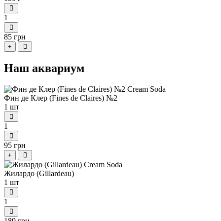
1
85 грн
+
Наш аквариум
Фин де Клер (Fines de Claires) №2
1 шт
1
95 грн
+
Жилардо (Gillardeau)
1 шт
1
189 грн