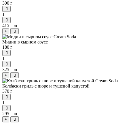
300 г
1
415 грн
+
Мидии в сырном соусе
180 г
1
325 грн
+
Колбаски гриль с пюре и тушеной капустой
370 г
1
295 грн
+