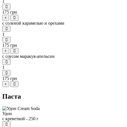
1
175 грн
+
с соленой карамелью и орехами
1
175 грн
+
с соусом маракуя-апельсин
1
175 грн
+
Паста
Удон
с креветкой - 250 г