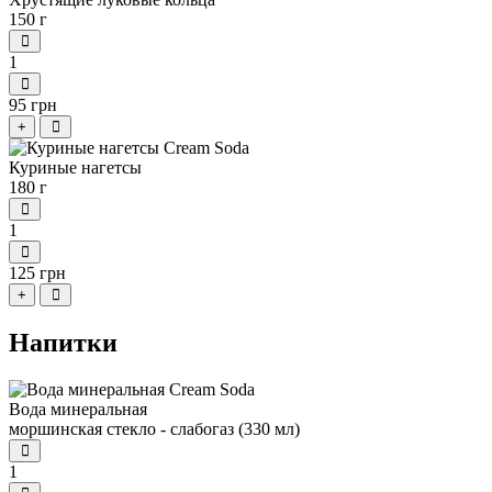
150 г
1
95 грн
+
Куриные нагетсы
180 г
1
125 грн
+
Напитки
Вода минеральная
моршинская стекло - слабогаз (330 мл)
1