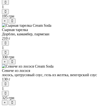
1
195 грн
+
Сырная тарелка
Дорблю, камамбер, пармезан
210 г
1
330 грн
+
Севиче из лосося
лосось, цитрусовый соус, гель из желтка, венгерский соус
130 г
1
325 грн
+