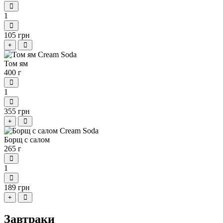
1
105 грн
+
Том ям
400 г
1
355 грн
+
Борщ с салом
265 г
1
189 грн
+
Завтраки