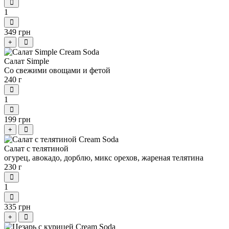
1
349 грн
+
Салат Simple
Со свежими овощами и фетой
240 г
1
199 грн
+
Салат с телятиной
огурец, авокадо, дорблю, микс орехов, жареная телятина
230 г
1
335 грн
+