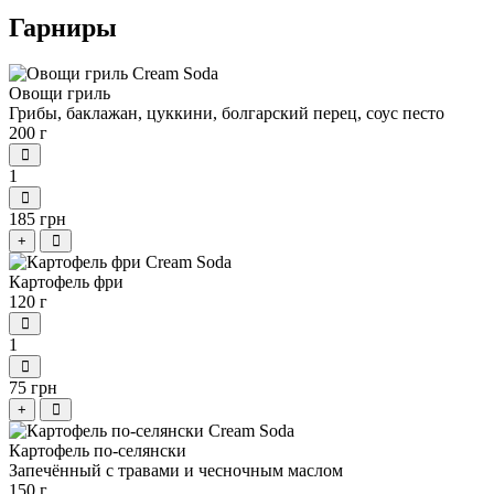
Гарниры
Овощи гриль
Грибы, баклажан, цуккини, болгарский перец, соус песто
200 г
1
185 грн
+
Картофель фри
120 г
1
75 грн
+
Картофель по-селянски
Запечённый с травами и чесночным маслом
150 г