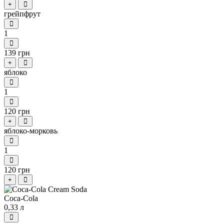
+
грейпфрут
1
139 грн
+
яблоко
1
120 грн
+
яблоко-морковь
1
120 грн
+
Coca-Cola
0,33 л