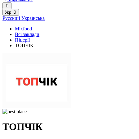
Укр
Русский
Українська
Mixfood
Всі заклади
Піцерії
ТОПЧІК
ТОПЧІК