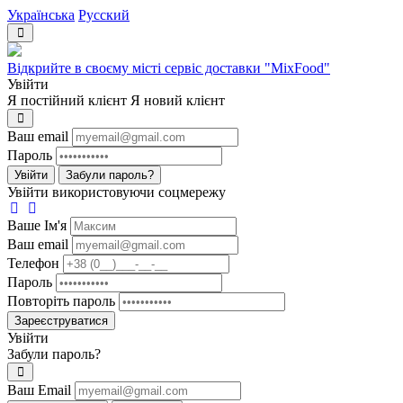
Українська
Русский
Відкрийте в своєму місті сервіс доставки "MixFood"
Увійти
Я постійний клієнт
Я новий клієнт
Ваш email
Пароль
Увійти
Забули пароль?
Увійти використовуючи соцмережу
Ваше Iм'я
Ваш email
Телефон
Пароль
Повторіть пароль
Зареєструватися
Увійти
Забули пароль?
Ваш Email