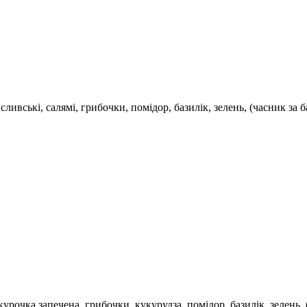
ливські, салямі, грибочки, помідор, базилік, зелень, (часник за 
курочка запечена, грибочки, кукурудза, помідор, базилік, зелень,