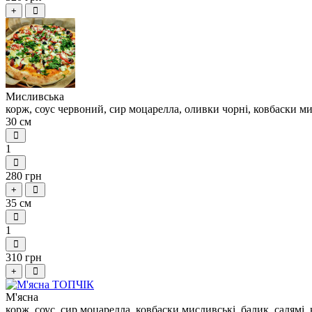
+
Мисливська
корж, соус червоний, сир моцарелла, оливки чорні, ковбаски мис
30 см
1
280 грн
+
35 см
1
310 грн
+
М'ясна
корж, соус, сир моцарелла, ковбаски мисливські, балик, салямі, 