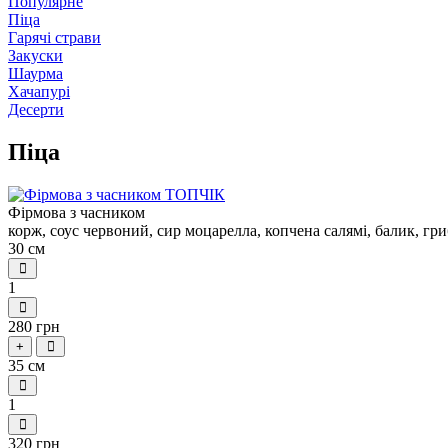
Популярне
Піца
Гарячі страви
Закуски
Шаурма
Хачапурі
Десерти
Піца
Фірмова з часником
корж, соус червоний, сир моцарелла, копчена салямі, балик, гри
30 см
1
280 грн
+
35 см
1
320 грн