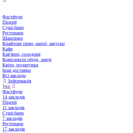
Фастфуди
Піцерії
Суші-бари
Ресторани
Шашлики
Крафтове пиво, напої, закуски
Кафе
Кав'ярні, солодощі
Комплексні обіди, ланчі
Квіти, подарунки
Інші доставки
Всі заклади
Інформація
Укр
Фастфуди
14 закладів
Піцерії
11 закладів
Суші-бари
7 закладів
Ресторани
17 закладів