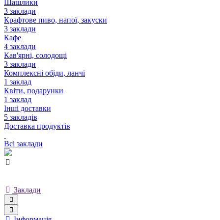
Шашлики
3 заклади
Крафтове пиво, напої, закуски
3 заклади
Кафе
4 заклади
Кав'ярні, солодощі
3 заклади
Комплексні обіди, ланчі
1 заклад
Квіти, подарунки
1 заклад
Інші доставки
5 закладів
Доставка продуктів
Всі заклади
Заклади
Інформація