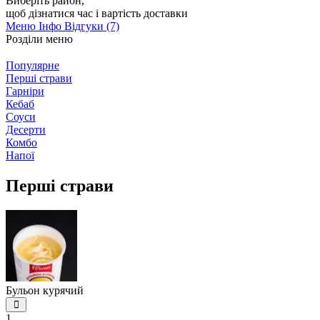
Виберіть район
,
щоб дізнатися час і вартість доставки
Меню
Інфо
Відгуки (7)
Розділи меню
Популярне
Перші страви
Гарніри
Кебаб
Соуси
Десерти
Комбо
Напої
Перші страви
Бульон курячий
1