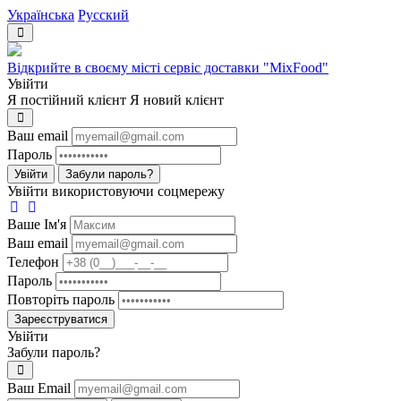
Українська
Русский
Відкрийте в своєму місті сервіс доставки "MixFood"
Увійти
Я постійний клієнт
Я новий клієнт
Ваш email
Пароль
Увійти
Забули пароль?
Увійти використовуючи соцмережу
Ваше Iм'я
Ваш email
Телефон
Пароль
Повторіть пароль
Зареєструватися
Увійти
Забули пароль?
Ваш Email