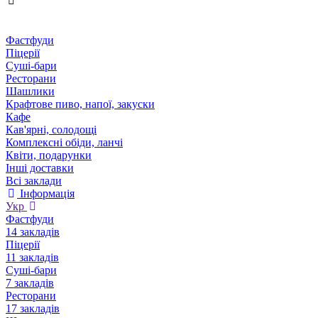
Фастфуди
Піцерії
Суші-бари
Ресторани
Шашлики
Крафтове пиво, напої, закуски
Кафе
Кав'ярні, солодощі
Комплексні обіди, ланчі
Квіти, подарунки
Інші доставки
Всі заклади
Інформація
Укр
Фастфуди
14 закладів
Піцерії
11 закладів
Суші-бари
7 закладів
Ресторани
17 закладів