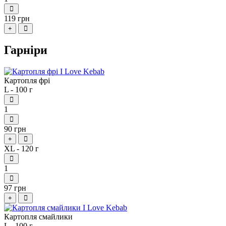
119 грн
+
Гарніри
Картопля фрі
L - 100 г
1
90 грн
+
XL - 120 г
1
97 грн
+
Картопля смайлики
L - 100 г