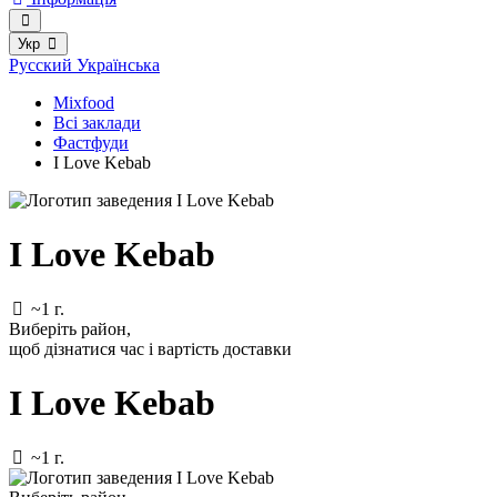
Укр
Русский
Українська
Mixfood
Всі заклади
Фастфуди
I Love Kebab
I Love Kebab
~1 г.
Виберіть район
,
щоб дізнатися час і вартість доставки
I Love Kebab
~1 г.