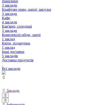
Шашлики
3 заклади
Крафтове пиво, напої, закуски
3 заклади
Кафе
4 заклади
Кав'ярні, солодощі
3 заклади
Комплексні обіди, ланчі
1 заклад
Квіти, подарунки
1 заклад
Інші доставки
5 закладів
Доставка продуктів
Всі заклади
Заклади
Інформація