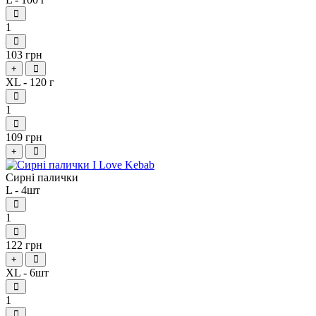
1
103 грн
+
XL - 120 г
1
109 грн
+
Сирні палички
L - 4шт
1
122 грн
+
XL - 6шт
1